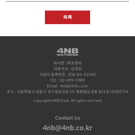
목록
회사명 : ㈜포앤비
대표이사 : 김제성
사업자 등록번호 : 206-81-61040
TEL :
02-499-5989
Email :
4nb@4nb.co.kr
주소 : 서울특별시 성동구 성수일로 8길 59, 평화빌딩 B동 801호 [우]04794
Copyright©4NB Corp. All rights reserved
Contact Us
4nb@4nb.co.kr