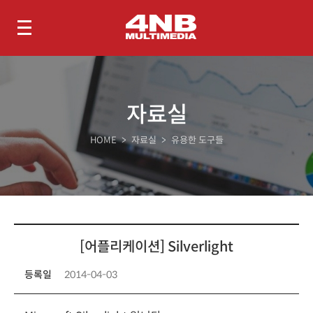
기술지원
자료실
장애 문의
자료실
HOME
> 자료실 > 유용한 도구들
FAQ (JTM)
FAQ (VideoOffice)
드라이버
제품 매뉴얼
유용한 도구들
프로그램 다운로드
제품 매뉴얼
[어플리케이션] Silverlight
등록일
2014-04-03
4NB 고객센터